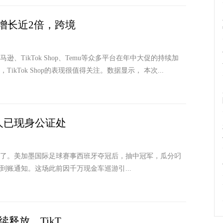
生意增长近2倍，跨境
逊、TikTok Shop、Temu等众多平台在年中大促的持续加
kTok Shop的表现很值得关注。数据显示， 本次...
人已现身公证处
了。美加墨国际足球赛事西班牙夺冠后，抽中冠军，瓜分叼
到账通知。这场此前因千万现金车巡游引...
释放，TikT