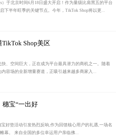
 You Days）于北京时间6月18日盛大开启！作为量级比肩黑五的平台
年旺季的关键节点。今年，TikTok Shop将以更...
Tok Shop美区
美区增速飞快、空间巨大，正在成为平台最具潜力的商机之一。随着
法作为内容场的全新增量赛道，正吸引越来越多商家入...
：穗宝“一出好
穗宝好垫活动引发热烈反响,作为回馈核心用户的礼遇,一场名
幕。 来自全国的多位幸运用户亲临佛...