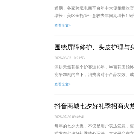
近期，各家跨境电商平台年中大促相继收官。兴
增长：美区全托管生意较去年同期增长1.5倍
查看全文>
围绕屏障修护、头皮护理与
2026-08-03 10:21:53
深耕天然花植个护赛道16年，半亩花田始
竞争加剧的当下，消费者对于产品功效、成分
查看全文>
抖音商城七夕好礼季招商火
2026-07-30 09:46:41
每年的七夕大促，不仅是用户表达爱意，更
式发布七夕好礼季核心玩法。本次平台在立减