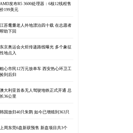
AMD发布R5 3600处理器：6核12线程售
价199美元
江苏耄耋老人外地漂泊四十载 在志愿者
帮助下回
东京奥运会火炬传递路线曝光 多个象征
性地点入
粗心市民12万元放单车 西安热心环卫工
捡到后归
澳大利亚首条无人驾驶地铁正式开通 总
长36公里
韩国放归40只朱鹮 如今已增殖到363只
上周东莞6盘新获预售 新盘项目共3个