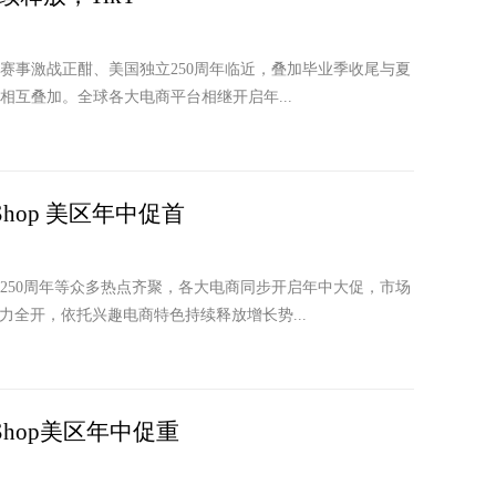
球赛事激战正酣、美国独立250周年临近，叠加毕业季收尾与夏
互叠加。全球各大电商平台相继开启年...
Shop 美区年中促首
立250周年等众多热点齐聚，各大电商同步开启年中大促，市场
首周火力全开，依托兴趣电商特色持续释放增长势...
Shop美区年中促重