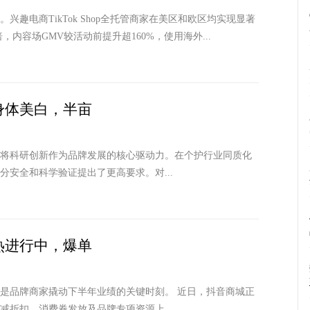
趣电商TikTok Shop全托管商家在美区和欧区均实现显著
，内容场GMV较活动前提升超160%，使用海外...
身体美白，半亩
终将科研创新作为品牌发展的核心驱动力。在个护行业同质化
安全和科学验证提出了更高要求。对...
热进行中，爆单
是品牌商家撬动下半年业绩的关键时刻。 近日，抖音商城正
折扣、消费券发放及品牌专项资源上...